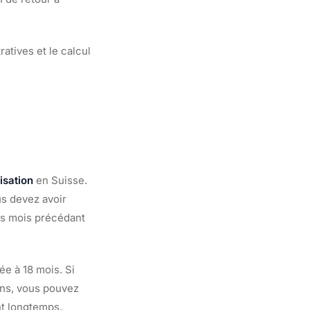
ratives et le calcul
isation
en Suisse.
us devez avoir
ers mois précédant
e à 18 mois. Si
ans, vous pouvez
nt longtemps.