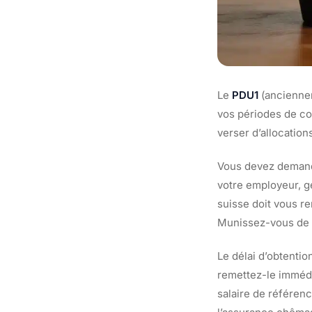
Le
PDU1
(ancienneme
vos périodes de co
verser d’allocations
Vous devez demande
votre employeur, gé
suisse doit vous re
Munissez-vous de c
Le délai d’obtentio
remettez-le immédi
salaire de référenc