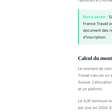
l’assurance chômag
Bon à savoir :
Si
France Travail p
document dès réc
d’inscription.
Calcul du mont
Le montant de votr
Travail calcule un 
Suisse. L’allocati
et un plafond.
Le SJR minimum est 
par jour en 2024. S