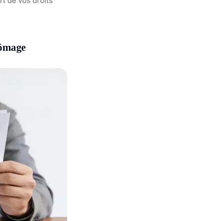
rt de vos droits
hômage