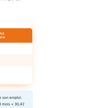
ALE
ION
e son emploi.
8 mois × 30,42