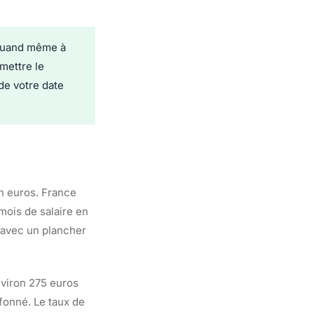
 quand même à
mettre le
de votre date
en euros. France
 mois de salaire en
, avec un plancher
nviron 275 euros
afonné. Le taux de