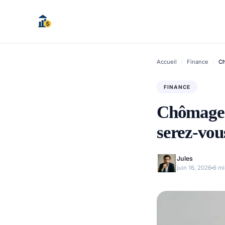
Aller
au
contenu
Accueil
/
Finance
/
Ch
FINANCE
Chômage f
serez-vou
Jules
juin 16, 2026
6 mi