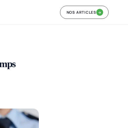
NOS ARTICLES
→
emps